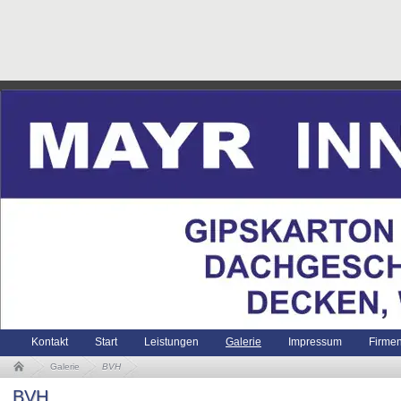
Kontakt
Start
Leistungen
Galerie
Impressum
Firme
Galerie
BVH
BVH